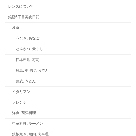
レンズについて
銀座6丁目美食日記
和食
うなぎ, あなご
とんかつ, 天ぷら
日本料理, 寿司
焼鳥, 串揚げ, おでん
蕎麦, うどん
イタリアン
フレンチ
洋食, 西洋料理
中華料理, ラーメン
鉄板焼き, 焼肉, 肉料理