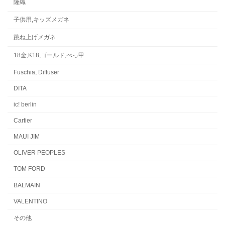
隆織
子供用,キッズメガネ
跳ね上げメガネ
18金,K18,ゴールド,べっ甲
Fuschia, Diffuser
DITA
ic! berlin
Cartier
MAUI JIM
OLIVER PEOPLES
TOM FORD
BALMAIN
VALENTINO
その他