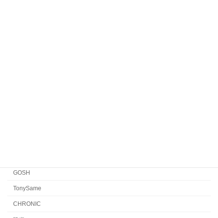
HENAU
Veronika Wildgruber
Yellows Plus
EYEVAN7285
EYEVAN
FACTORY900 RETRO
FACTORY900
CONCEPT「Y」
Japonism
水島眼鏡
GOSH
TonySame
CHRONIC