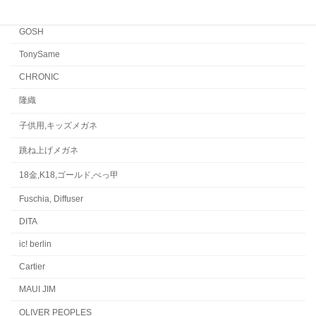
水島眼鏡
GOSH
TonySame
CHRONIC
隆織
子供用,キッズメガネ
跳ね上げメガネ
18金,K18,ゴールド,べっ甲
Fuschia, Diffuser
DITA
ic! berlin
Cartier
MAUI JIM
OLIVER PEOPLES