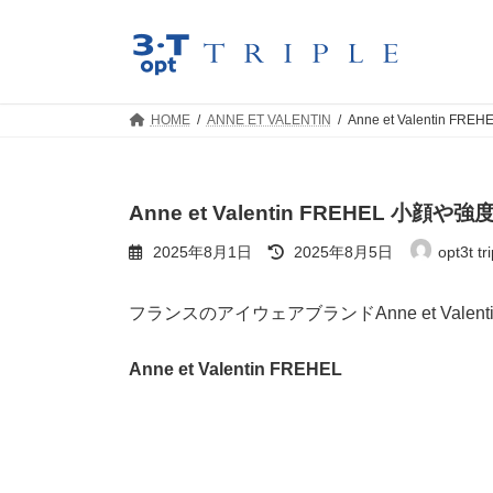
コ
ナ
ン
ビ
テ
ゲ
ン
ー
ツ
シ
HOME
ANNE ET VALENTIN
Anne et Valent
へ
ョ
ス
ン
キ
に
ッ
移
Anne et Valentin FREHEL
プ
動
最
2025年8月1日
2025年8月5日
opt3t tri
終
更
新
フランスのアイウェアブランドAnne et Val
日
時
:
Anne et Valentin FREHEL