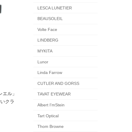
LESCA LUNETIER
BEAUSOLEIL
Volte Face
LINDBERG
MYKITA
Lunor
Linda Farrow
CUTLER AND GORSS
レエル」
TAVAT EYEWEAR
良いクラ
Albert I'mStein
Tart Optical
Thom Browne