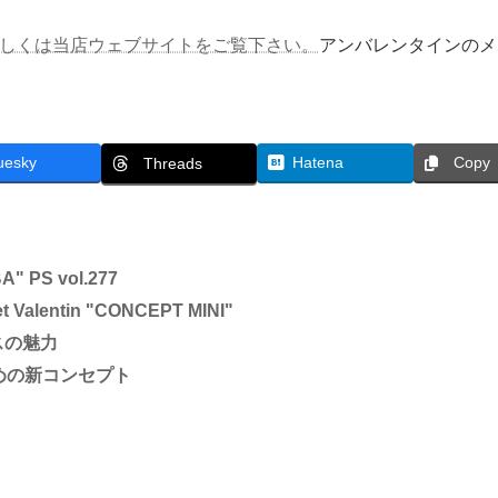
について詳しくは当店ウェブサイトをご覧下さい。
アンバレンタインのメ
uesky
Hatena
Copy
Threads
" PS vol.277
entin "CONCEPT MINI"
クスの魅力
小顔のための新コンセプト