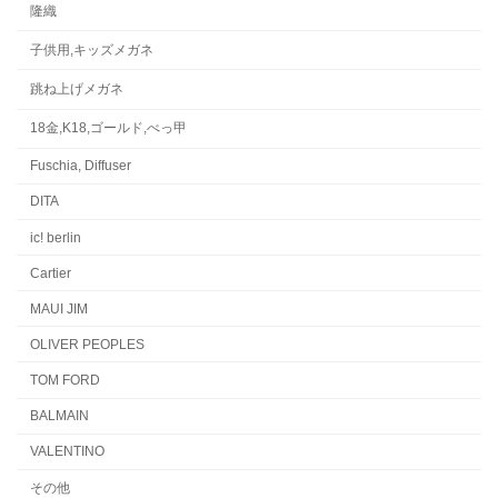
隆織
子供用,キッズメガネ
跳ね上げメガネ
18金,K18,ゴールド,べっ甲
Fuschia, Diffuser
DITA
ic! berlin
Cartier
MAUI JIM
OLIVER PEOPLES
TOM FORD
BALMAIN
VALENTINO
その他