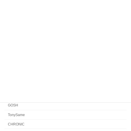
Komorebi Eyewear
HENAU
Veronika Wildgruber
Yellows Plus
EYEVAN7285
EYEVAN
FACTORY900 RETRO
FACTORY900
CONCEPT「Y」
Japonism
水島眼鏡
GOSH
TonySame
CHRONIC