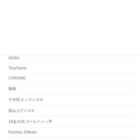
FACTORY900 RETRO
FACTORY900
CONCEPT「Y」
Japonism
水島眼鏡
GOSH
TonySame
CHRONIC
隆織
子供用,キッズメガネ
跳ね上げメガネ
18金,K18,ゴールド,べっ甲
Fuschia, Diffuser