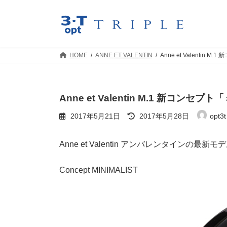
コ
ナ
ン
ビ
テ
ゲ
ン
ー
ツ
シ
HOME
ANNE ET VALENTIN
Anne et Valentin
へ
ョ
ス
ン
キ
に
ッ
移
Anne et Valentin M.1 新コンセ
プ
動
最
2017年5月21日
2017年5月28日
opt3t 
終
更
新
Anne et Valentin アンバレンタインの最
日
時
:
Concept MINIMALIST