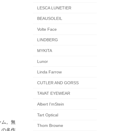
LESCA LUNETIER
BEAUSOLEIL
Volte Face
LINDBERG
MYKITA
Lunor
Linda Farrow
CUTLER AND GORSS
TAVAT EYEWEAR
Albert I'mStein
Tart Optical
ーム。無
Thom Browne
くの名作