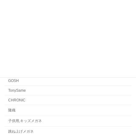
Yellows Plus
EYEVAN7285
EYEVAN
FACTORY900 RETRO
FACTORY900
CONCEPT「Y」
Japonism
水島眼鏡
GOSH
TonySame
CHRONIC
隆織
子供用,キッズメガネ
跳ね上げメガネ