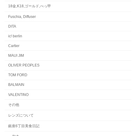
18金,K18,ゴールド,べっ甲
Fuschia, Diffuser
DITA
ic! berlin
Cartier
MAUI JIM
OLIVER PEOPLES
TOM FORD
BALMAIN
VALENTINO
その他
レンズについて
銀座6丁目美食日記