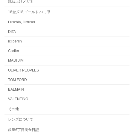
跳ね上げメガネ
18金,K18,ゴールド,べっ甲
Fuschia, Diffuser
DITA
ic! berlin
Cartier
MAUI JIM
OLIVER PEOPLES
TOM FORD
BALMAIN
VALENTINO
その他
レンズについて
銀座6丁目美食日記