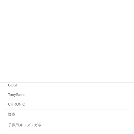
Yellows Plus
EYEVAN7285
EYEVAN
FACTORY900 RETRO
FACTORY900
CONCEPT「Y」
Japonism
水島眼鏡
GOSH
TonySame
CHRONIC
隆織
子供用,キッズメガネ