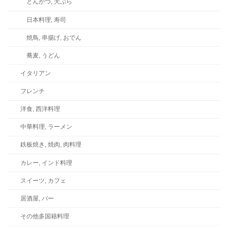
とんかつ, 天ぷら
日本料理, 寿司
焼鳥, 串揚げ, おでん
蕎麦, うどん
イタリアン
フレンチ
洋食, 西洋料理
中華料理, ラーメン
鉄板焼き, 焼肉, 肉料理
カレー, インド料理
スイーツ, カフェ
居酒屋, バー
その他多国籍料理