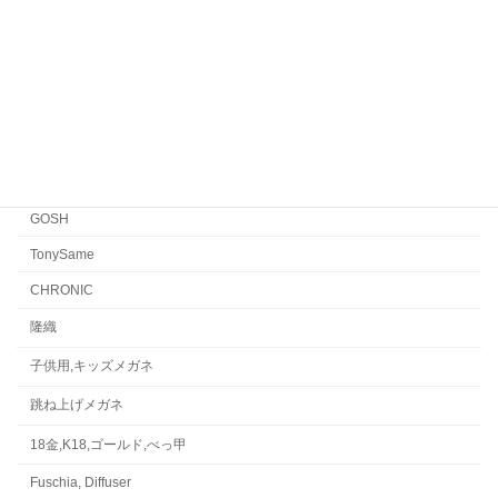
FACTORY900 RETRO
FACTORY900
CONCEPT「Y」
Japonism
水島眼鏡
GOSH
TonySame
CHRONIC
隆織
子供用,キッズメガネ
跳ね上げメガネ
18金,K18,ゴールド,べっ甲
Fuschia, Diffuser