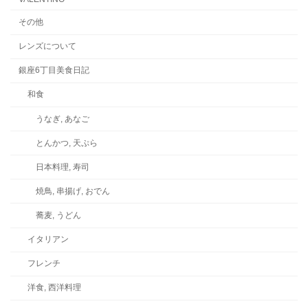
その他
レンズについて
銀座6丁目美食日記
和食
うなぎ, あなご
とんかつ, 天ぷら
日本料理, 寿司
焼鳥, 串揚げ, おでん
蕎麦, うどん
イタリアン
フレンチ
洋食, 西洋料理