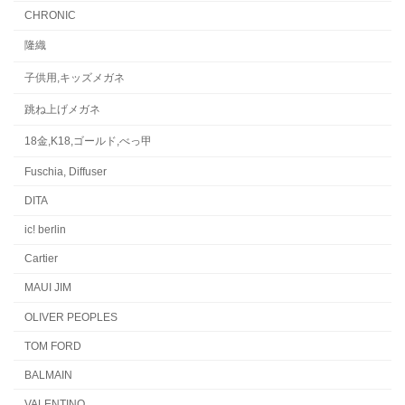
CHRONIC
隆織
子供用,キッズメガネ
跳ね上げメガネ
18金,K18,ゴールド,べっ甲
Fuschia, Diffuser
DITA
ic! berlin
Cartier
MAUI JIM
OLIVER PEOPLES
TOM FORD
BALMAIN
VALENTINO