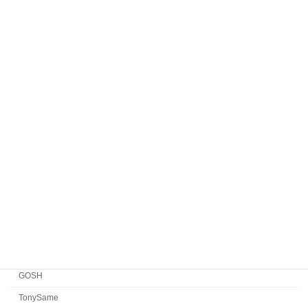
ROBERT MARC NYC
Komorebi Eyewear
HENAU
Veronika Wildgruber
Yellows Plus
EYEVAN7285
EYEVAN
FACTORY900 RETRO
FACTORY900
CONCEPT「Y」
Japonism
水島眼鏡
GOSH
TonySame