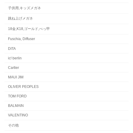
子供用,キッズメガネ
跳ね上げメガネ
18金,K18,ゴールド,べっ甲
Fuschia, Diffuser
DITA
ic! berlin
Cartier
MAUI JIM
OLIVER PEOPLES
TOM FORD
BALMAIN
VALENTINO
その他