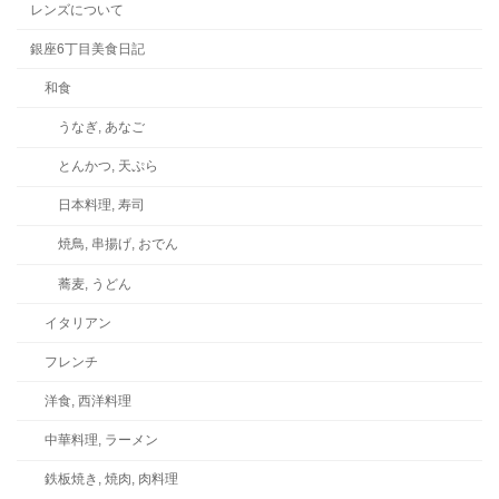
レンズについて
銀座6丁目美食日記
和食
うなぎ, あなご
とんかつ, 天ぷら
日本料理, 寿司
焼鳥, 串揚げ, おでん
蕎麦, うどん
イタリアン
フレンチ
洋食, 西洋料理
中華料理, ラーメン
鉄板焼き, 焼肉, 肉料理