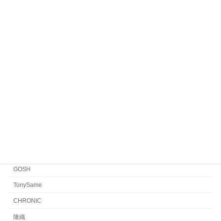
HENAU
Veronika Wildgruber
Yellows Plus
EYEVAN7285
EYEVAN
FACTORY900 RETRO
FACTORY900
CONCEPT「Y」
Japonism
水島眼鏡
GOSH
TonySame
CHRONIC
隆織