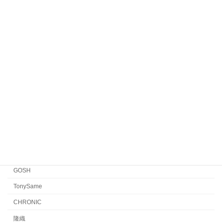
HENAU
Veronika Wildgruber
Yellows Plus
EYEVAN7285
EYEVAN
FACTORY900 RETRO
FACTORY900
CONCEPT「Y」
Japonism
水島眼鏡
GOSH
TonySame
CHRONIC
隆織