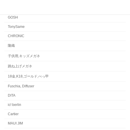
水島眼鏡
GOSH
TonySame
CHRONIC
隆織
子供用,キッズメガネ
跳ね上げメガネ
18金,K18,ゴールド,べっ甲
Fuschia, Diffuser
DITA
ic! berlin
Cartier
MAUI JIM