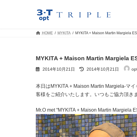
コ
ナ
ン
ビ
テ
ゲ
ン
ー
ツ
シ
HOME
MYKITA
MYKITA + Maison Martin Margiela E
へ
ョ
ス
ン
キ
に
ッ
移
MYKITA + Maison Martin Margiela E
プ
動
最
2014年10月21日
2014年10月21日
opt
終
更
新
本日はMYKITA + Maison Martin Ma
日
客様をご紹介いたします。いつもご協力頂き
時
:
Mr.O met “MYKITA + Maison Martin Margiela E