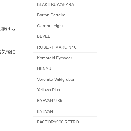
BLAKE KUWAHARA
Barton Perreira
Garrett Leight
と掛けら
BEVEL
ROBERT MARC NYC
お気軽に
Komorebi Eyewear
HENAU
Veronika Wildgruber
Yellows Plus
EYEVAN7285
EYEVAN
FACTORY900 RETRO