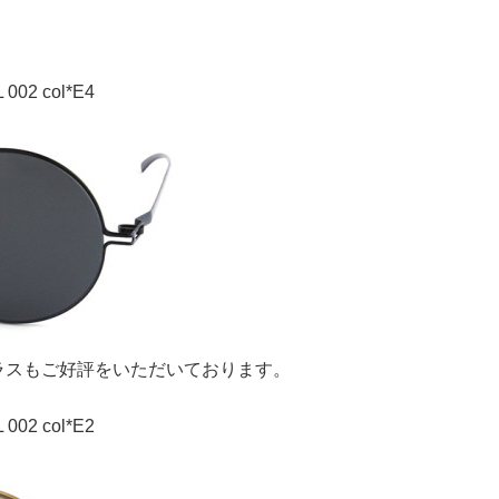
 002 col*E4
ラスもご好評をいただいております。
 002 col*E2