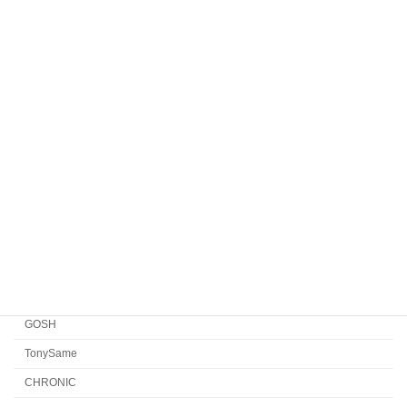
HENAU
Veronika Wildgruber
Yellows Plus
EYEVAN7285
EYEVAN
FACTORY900 RETRO
FACTORY900
CONCEPT「Y」
Japonism
水島眼鏡
GOSH
TonySame
CHRONIC