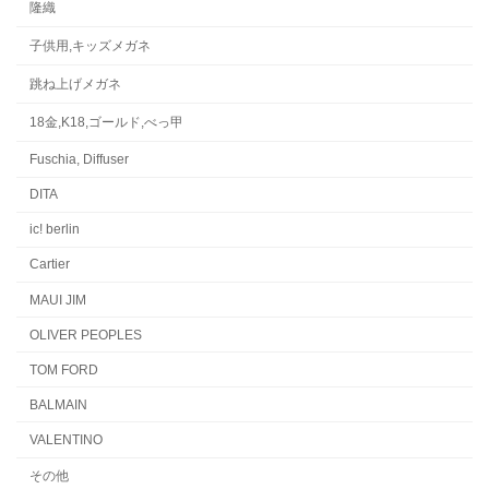
隆織
子供用,キッズメガネ
跳ね上げメガネ
18金,K18,ゴールド,べっ甲
Fuschia, Diffuser
DITA
ic! berlin
Cartier
MAUI JIM
OLIVER PEOPLES
TOM FORD
BALMAIN
VALENTINO
その他