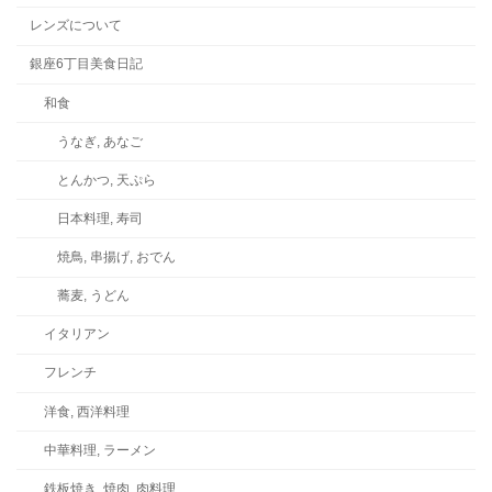
レンズについて
銀座6丁目美食日記
和食
うなぎ, あなご
とんかつ, 天ぷら
日本料理, 寿司
焼鳥, 串揚げ, おでん
蕎麦, うどん
イタリアン
フレンチ
洋食, 西洋料理
中華料理, ラーメン
鉄板焼き, 焼肉, 肉料理