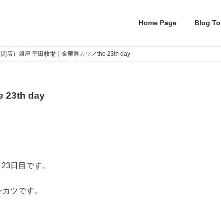
Home Page
Blog To
閉店）銀座 平田牧場｜金華豚カツ／the 23th day
3th day
、23日目です。
ンカツです。