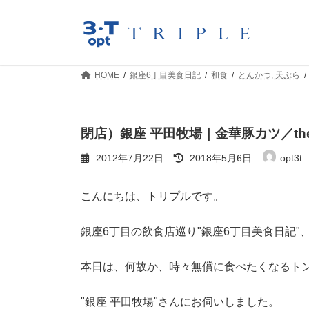
コ
ナ
ン
ビ
テ
ゲ
ン
ー
ツ
シ
HOME
銀座6丁目美食日記
和食
とんかつ, 天ぷら
へ
ョ
ス
ン
キ
に
ッ
移
閉店）銀座 平田牧場｜金華豚カツ／the 2
プ
動
最
2012年7月22日
2018年5月6日
opt3t
終
更
新
こんにちは、トリプルです。
日
時
:
銀座6丁目の飲食店巡り"銀座6丁目美食日記"
本日は、何故か、時々無償に食べたくなるト
"銀座 平田牧場"さんにお伺いしました。