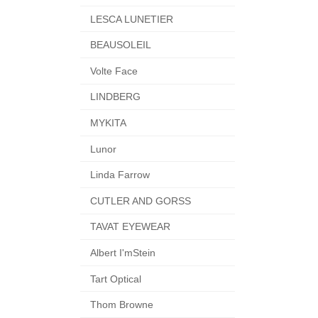
LESCA LUNETIER
BEAUSOLEIL
Volte Face
LINDBERG
MYKITA
Lunor
Linda Farrow
CUTLER AND GORSS
TAVAT EYEWEAR
Albert I'mStein
Tart Optical
Thom Browne