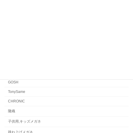
Yellows Plus
EYEVAN7285
EYEVAN
FACTORY900 RETRO
FACTORY900
CONCEPT「Y」
Japonism
水島眼鏡
GOSH
TonySame
CHRONIC
隆織
子供用,キッズメガネ
跳ね上げメガネ