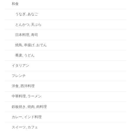
和食
うなぎ, あなご
とんかつ, 天ぷら
日本料理, 寿司
焼鳥, 串揚げ, おでん
蕎麦, うどん
イタリアン
フレンチ
洋食, 西洋料理
中華料理, ラーメン
鉄板焼き, 焼肉, 肉料理
カレー, インド料理
スイーツ, カフェ