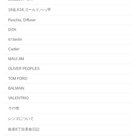
18金,K18,ゴールド,べっ甲
Fuschia, Diffuser
DITA
ic! berlin
Cartier
MAUI JIM
OLIVER PEOPLES
TOM FORD
BALMAIN
VALENTINO
その他
レンズについて
銀座6丁目美食日記