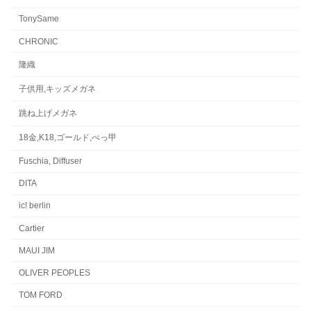
TonySame
CHRONIC
隆織
子供用,キッズメガネ
跳ね上げメガネ
18金,K18,ゴールド,べっ甲
Fuschia, Diffuser
DITA
ic! berlin
Cartier
MAUI JIM
OLIVER PEOPLES
TOM FORD