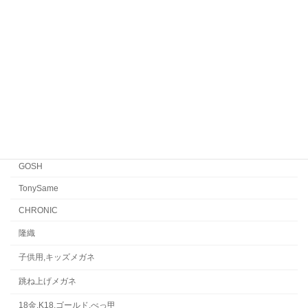
EYEVAN7285
EYEVAN
FACTORY900 RETRO
FACTORY900
CONCEPT「Y」
Japonism
水島眼鏡
GOSH
TonySame
CHRONIC
隆織
子供用,キッズメガネ
跳ね上げメガネ
18金,K18,ゴールド,べっ甲