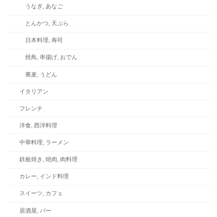
うなぎ, あなご
とんかつ, 天ぷら
日本料理, 寿司
焼鳥, 串揚げ, おでん
蕎麦, うどん
イタリアン
フレンチ
洋食, 西洋料理
中華料理, ラーメン
鉄板焼き, 焼肉, 肉料理
カレー, インド料理
スイーツ, カフェ
居酒屋, バー