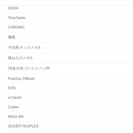
GOSH
TonySame
CHRONIC
隆織
子供用,キッズメガネ
跳ね上げメガネ
18金,K18,ゴールド,べっ甲
Fuschia, Diffuser
DITA
ic! berlin
Cartier
MAUI JIM
OLIVER PEOPLES