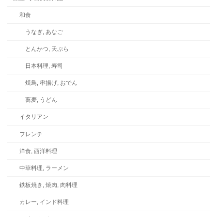
和食
うなぎ, あなご
とんかつ, 天ぷら
日本料理, 寿司
焼鳥, 串揚げ, おでん
蕎麦, うどん
イタリアン
フレンチ
洋食, 西洋料理
中華料理, ラーメン
鉄板焼き, 焼肉, 肉料理
カレー, インド料理