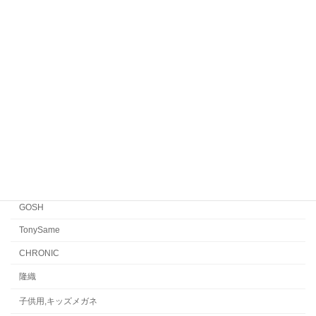
Yellows Plus
EYEVAN7285
EYEVAN
FACTORY900 RETRO
FACTORY900
CONCEPT「Y」
Japonism
水島眼鏡
GOSH
TonySame
CHRONIC
隆織
子供用,キッズメガネ