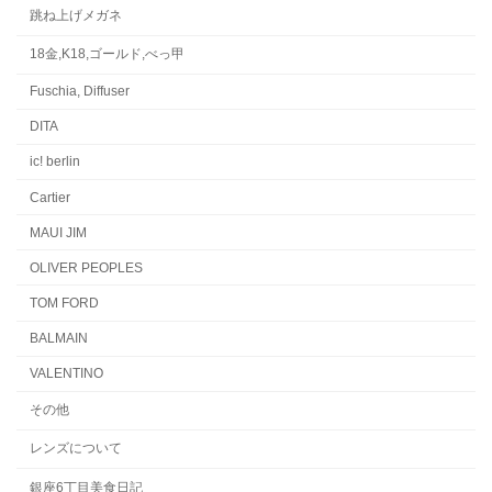
跳ね上げメガネ
18金,K18,ゴールド,べっ甲
Fuschia, Diffuser
DITA
ic! berlin
Cartier
MAUI JIM
OLIVER PEOPLES
TOM FORD
BALMAIN
VALENTINO
その他
レンズについて
銀座6丁目美食日記