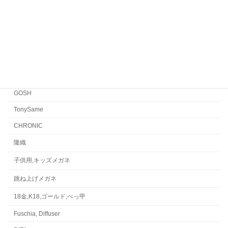
FACTORY900 RETRO
FACTORY900
CONCEPT「Y」
Japonism
水島眼鏡
GOSH
TonySame
CHRONIC
隆織
子供用,キッズメガネ
跳ね上げメガネ
18金,K18,ゴールド,べっ甲
Fuschia, Diffuser