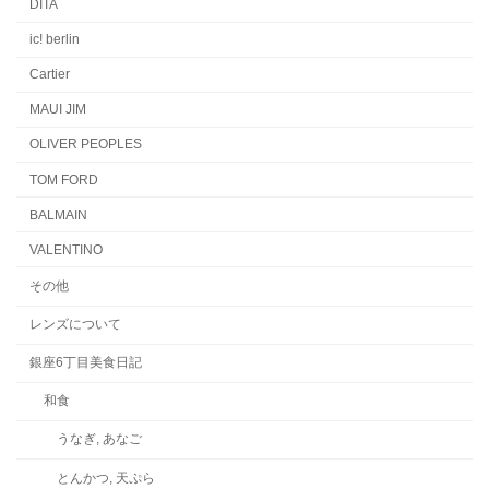
DITA
ic! berlin
Cartier
MAUI JIM
OLIVER PEOPLES
TOM FORD
BALMAIN
VALENTINO
その他
レンズについて
銀座6丁目美食日記
和食
うなぎ, あなご
とんかつ, 天ぷら