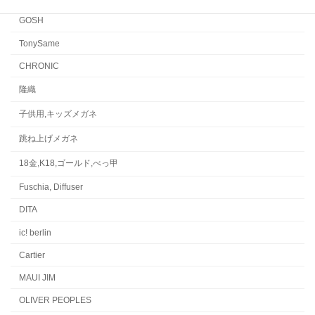
GOSH
TonySame
CHRONIC
隆織
子供用,キッズメガネ
跳ね上げメガネ
18金,K18,ゴールド,べっ甲
Fuschia, Diffuser
DITA
ic! berlin
Cartier
MAUI JIM
OLIVER PEOPLES